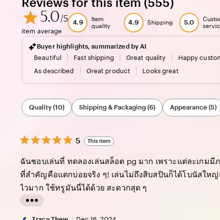
Reviews for this item (555)
5.0
/5
Item
Custo
4.9
4.9
5.0
Shipping
quality
servi
item average
Buyer highlights, summarized by AI
Beautiful
Fast shipping
Great quality
Happy custo
As described
Great product
Looks great
Filter
Quality (10)
Shipping & Packaging (6)
Appearance (5)
by
category
5
5
This item
out
of
ฉันชอบเล่นที่ ทดลองเล่นสล็อต pg มาก เพราะแต่ละเกมมี
5
stars
ที่สำคัญคือแตกบ่อยจริง ๆ! เล่นไม่ถึงสิบสปินก็ได้โบนัสให
ไวมาก ใช้ทรูมันนี่ได้ด้วย สะดวกสุด ๆ
L
i
Tracy Thew
Dec 16, 2024