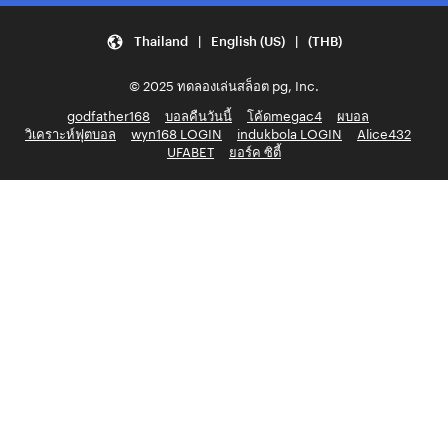
Thailand | English (US) | (THB)
© 2025 ทดลองเล่นสล็อต pg, Inc.
godfather168
บอลคืนวันนี้
โค้ดmegac4
ผบอล
วิเคราะห์ฟุตบอล
wyn168 LOGIN
indukbola LOGIN
Alice432
UFABET
ยอร์ค ซิตี้