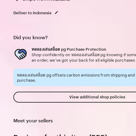
Deliver to Indonesia
Did you know?
ทดลองเล่นสล็อต pg Purchase Protection
Shop confidently on ทดลองเล่นสล็อต pg knowing if som
an order, we've got your back for all eligible purchase
ทดลองเล่นสล็อต pg offsets carbon emissions from shipping and
purchase.
View additional shop policies
Meet your sellers