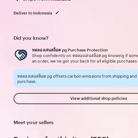
Deliver to Indonesia
Did you know?
ทดลองเล่นสล็อต pg Purchase Protection
Shop confidently on ทดลองเล่นสล็อต pg knowing if som
an order, we've got your back for all eligible purchase
ทดลองเล่นสล็อต pg offsets carbon emissions from shipping and
purchase.
View additional shop policies
Meet your sellers