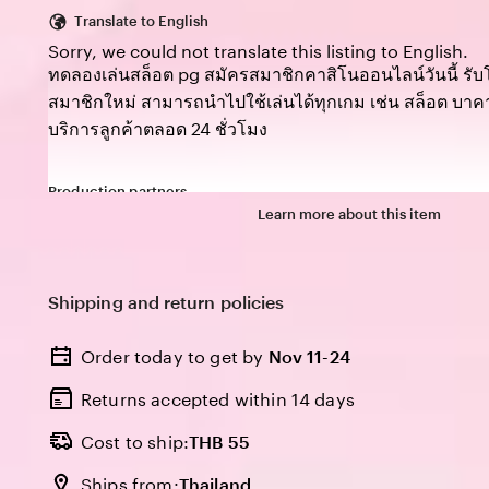
Translate to English
Sorry, we could not translate this listing to English.
ทดลองเล่นสล็อต pg สมัครสมาชิกคาสิโนออนไลน์วันนี้ รับโ
สมาชิกใหม่ สามารถนำไปใช้เล่นได้ทุกเกม เช่น สล็อต บาคา
บริการลูกค้าตลอด 24 ชั่วโมง
Production partners
Learn more about this item
ทดลองเล่นสล็อต pg makes this item with help from
Paperworks, The Netherlands
View all
Shipping and return policies
Order today to get by
Nov 11-24
Returns accepted
within 14 days
Cost to ship:
THB
55
Ships from:
Thailand