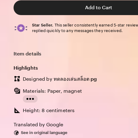
stars
Add to Cart
Star Seller.
This seller consistently earned 5-star revie
replied quickly to any messages they received.
Item details
Highlights
Designed by
ทดลองเล่นสล็อต pg
Materials: Paper, magnet
Read
Height: 8 centimeters
the
full
Translated by Google
description
See in original language