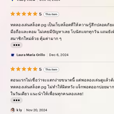
s
5
t
5
This item
out
i
of
ทดลองเล่นสล็อต pg เป็นเว็บสล็อตที่ให้ความรู้สึกปลอดภัยแล
5
n
stars
มือถือและคอม ไม่เคยมีปัญหาเลย โบนัสแจกทุกวัน แถมยัง
g
สมาชิกใหม่ด้วย คุ้มค่ามาก ๆ
r
e
L
v
i
Laura Maria Grillo
Dec 6, 2024
i
s
e
5
t
5
This item
out
w
i
of
ตอนแรกไม่เชื่อว่าจะแตกง่ายขนาดนี้ แต่พอลองเล่นดูแล้วต
5
b
n
stars
ทดลองเล่นสล็อต pg ไม่ทำให้ผิดหวัง แจ็กพอตออกบ่อยมาก 
y
g
ในวันเดียว แนะนำให้เพื่อนทุกคนลองเลย!
T
r
r
e
L
a
v
i
k ly
Nov 20, 2024