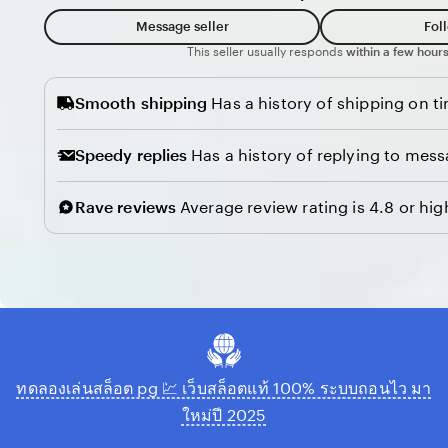
i
e
Message seller
Fol
l
w
This seller usually responds
within a few hours
l
b
o
Smooth shipping
Has a history of shipping on t
y
C
Speedy replies
Has a history of replying to mess
o
n
Rave reviews
Average review rating is 4.8 or hig
n
y
ทดลองเล่นสล็อต pg 💹 เว็บสล็อตแท้ 100% ระบบถอนไว มา
ใหม่ปี 2025