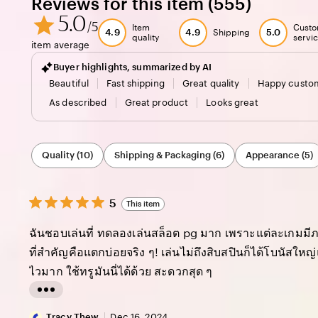
Reviews for this item (555)
5.0
/5
Item
Custo
4.9
4.9
5.0
Shipping
quality
servi
item average
Buyer highlights, summarized by AI
Beautiful
Fast shipping
Great quality
Happy custo
As described
Great product
Looks great
Filter
Quality (10)
Shipping & Packaging (6)
Appearance (5)
by
category
5
5
This item
out
of
ฉันชอบเล่นที่ ทดลองเล่นสล็อต pg มาก เพราะแต่ละเกมมี
5
stars
ที่สำคัญคือแตกบ่อยจริง ๆ! เล่นไม่ถึงสิบสปินก็ได้โบนัสให
ไวมาก ใช้ทรูมันนี่ได้ด้วย สะดวกสุด ๆ
L
i
Tracy Thew
Dec 16, 2024