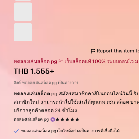
Report this item 
ทดลองเล่นสล็อต pg 💹 เว็บสล็อตแท้ 100% ระบบถอนไว ม
Price:
THB 1.555+
ลิงค์ ทดลองเล่นสล็อต pg เป็นทางการ
ทดลองเล่นสล็อต pg สมัครสมาชิกคาสิโนออนไลน์วันนี้ รับ
สมาชิกใหม่ สามารถนำไปใช้เล่นได้ทุกเกม เช่น สล็อต บาคา
บริการลูกค้าตลอด 24 ชั่วโมง
5
ทดลองเล่นสล็อต pg
out
of
ทดลองเล่นสล็อต pg เว็บไซต์อย่างเป็นทางการที่เชื่อถือได้
5