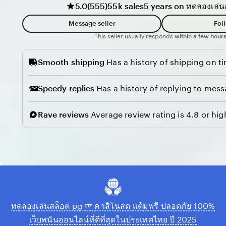
5.0
(555)
55k sales
5 years on ทดลองเล่น
r
i
i
e
Message seller
Fol
l
w
This seller usually responds
within a few hours
l
b
o
Smooth shipping
Has a history of shipping on t
y
C
Speedy replies
Has a history of replying to mess
o
n
Rave reviews
Average review rating is 4.8 or hig
n
y
ทดลองเล่นสล็อต pg 🪽 คาสิโนสด แต้มฟรี ปลอดภัย 100%
เว็บพนันออนไลน์ที่ดีที่สุดในประเทศไทย ปี 2025