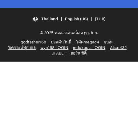
Thailand | English (US) | (THB)
© 2025 ทดลองเล่นสล็อต pg, Inc.
godfather168
บอลคืนวันนี้
โค้ดmegac4
ผบอล
วิเคราะห์ฟุตบอล
wyn168 LOGIN
indukbola LOGIN
Alice432
UFABET
ยอร์ค ซิตี้