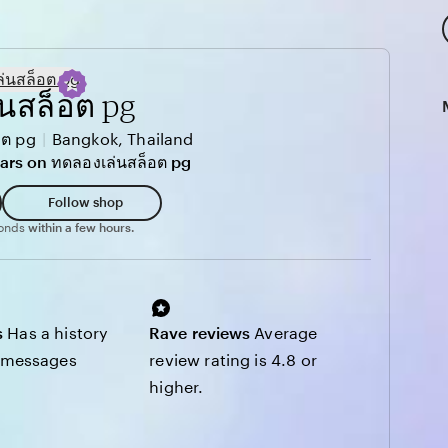
นสล็อต pg
อต pg
|
Bangkok, Thailand
ars on ทดลองเล่นสล็อต pg
Follow shop
ponds
within a few hours.
s
Has a history
Rave reviews
Average
o messages
review rating is 4.8 or
higher.