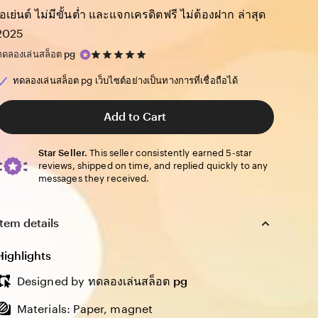
เอเย่นต์ ไม่มีขั้นต่ำ และแจกเครดิตฟรี ไม่ต้องฝาก ล่าสุด
2025
5
ทดลองเล่นสล็อต pg
out
of
ทดลองเล่นสล็อต pg เว็บไซต์อย่างเป็นทางการที่เชื่อถือได้
5
stars
Add to Cart
Star Seller.
This seller consistently earned 5-star
reviews, shipped on time, and replied quickly to any
messages they received.
Item details
Highlights
Designed by
ทดลองเล่นสล็อต pg
Materials: Paper, magnet