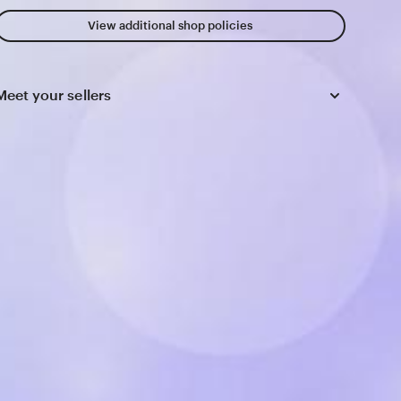
View additional shop policies
Meet your sellers