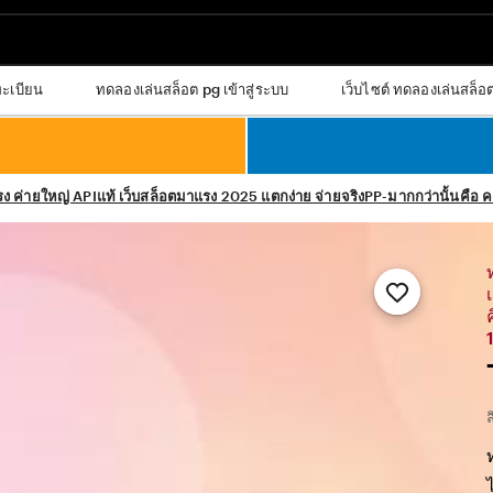
ะเบียน
ทดลองเล่นสล็อต pg เข้าสู่ระบบ
เว็บไซต์ ทดลองเล่นสล็อ
รง ค่ายใหญ่ APIแท้ เว็บสล็อตมาแรง 2025 แตกง่าย จ่ายจริงPP-มากกว่านั้นคือ 
Add
to
Favorites
ล