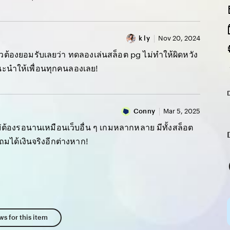
k ly
Nov 20, 2024
วต้องยอมรับเลยว่า ทดลองเล่นสล็อต pg ไม่ทำให้ผิดหวัง
นะนำให้เพื่อนทุกคนลองเลย!
D
Conny
Mar 5, 2025
่ต้องรอนานเหมือนเว็บอื่น ๆ เกมหลากหลาย มีทั้งสล็อต
มได้เงินจริงอีกต่างหาก!
ws for this item