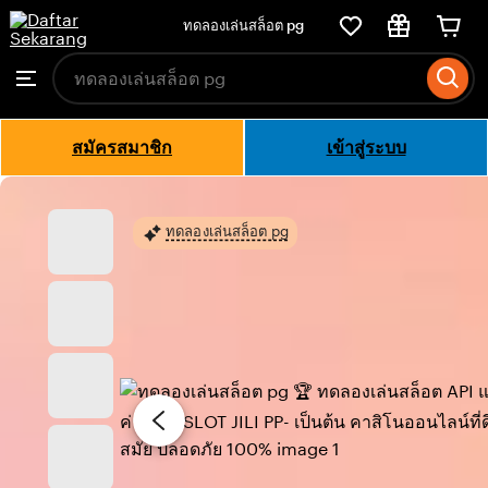
ทดลอง
ทดลองเล่นสล็อต pg
Skip
เล่น
to
Search
Browse
สล็อต
ontent
for
pg
items
or
สมัครสมาชิก
เข้าสู่ระบบ
shops
ทดลองเล่นสล็อต pg