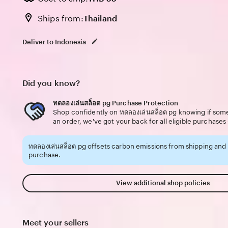
Ships from:
Thailand
Deliver to Indonesia
Did you know?
ทดลองเล่นสล็อต pg Purchase Protection
Shop confidently on ทดลองเล่นสล็อต pg knowing if som
an order, we've got your back for all eligible purchase
ทดลองเล่นสล็อต pg offsets carbon emissions from shipping and
purchase.
View additional shop policies
Meet your sellers