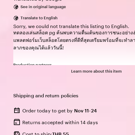
description
See in original language
Translate to English
Sorry, we could not translate this listing to English.
ทดลองเล่นสล็อต pg ค้นพบความตื่นเต้นของการชนะอย่างง่
แพลตฟอร์มเว็บสล็อตโดยตรงที่ดีที่สุดเตรียมพร้อมที่จะทำล
ลาภของคุณได้แล้ววันนี้!
Production partners
Learn more about this item
ทดลองเล่นสล็อต pg makes this item with help from
Paperworks, The Netherlands
View all
Shipping and return policies
Order today to get by
Nov 11-24
Returns accepted
within 14 days
Cost to ship:
THB
55