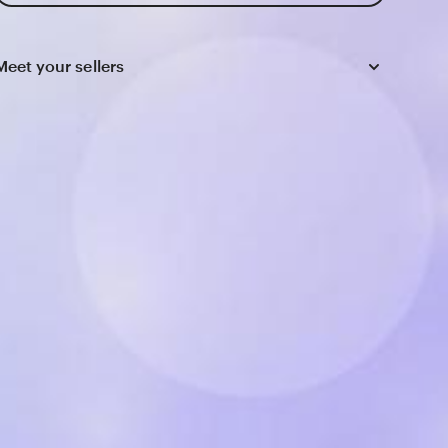
Meet your sellers