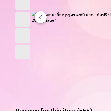
Reviews for this item (555)