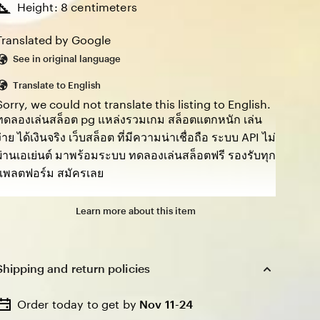
Height: 8 centimeters
the
full
Translated by Google
description
See in original language
Translate to English
Sorry, we could not translate this listing to English.
ทดลองเล่นสล็อต pg แหล่งรวมเกม สล็อตแตกหนัก เล่น
ง่าย ได้เงินจริง เว็บสล็อต ที่มีความน่าเชื่อถือ ระบบ API ไม่
ผ่านเอเย่นต์ มาพร้อมระบบ ทดลองเล่นสล็อตฟรี รองรับทุก
แพลตฟอร์ม สมัครเลย
Learn more about this item
Production partners
ทดลองเล่นสล็อต pg makes this item with help from
Paperworks, The Netherlands
View all
Shipping and return policies
Order today to get by
Nov 11-24