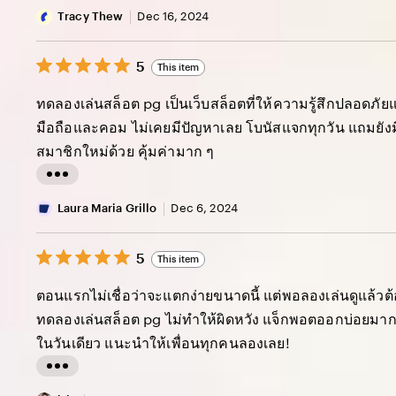
i
Tracy Thew
Dec 16, 2024
s
5
t
5
This item
out
i
of
ทดลองเล่นสล็อต pg เป็นเว็บสล็อตที่ให้ความรู้สึกปลอดภัยแล
5
n
stars
มือถือและคอม ไม่เคยมีปัญหาเลย โบนัสแจกทุกวัน แถมยัง
g
สมาชิกใหม่ด้วย คุ้มค่ามาก ๆ
r
e
L
v
i
Laura Maria Grillo
Dec 6, 2024
i
s
e
5
t
5
This item
out
w
i
of
ตอนแรกไม่เชื่อว่าจะแตกง่ายขนาดนี้ แต่พอลองเล่นดูแล้วต
5
b
n
stars
ทดลองเล่นสล็อต pg ไม่ทำให้ผิดหวัง แจ็กพอตออกบ่อยมาก 
y
g
ในวันเดียว แนะนำให้เพื่อนทุกคนลองเลย!
T
r
r
e
L