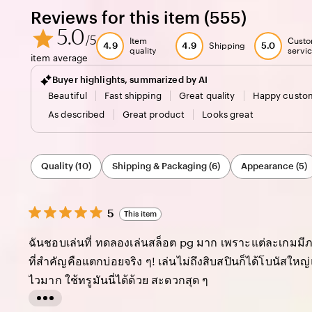
Reviews for this item (555)
5.0
/5
Item
Custo
4.9
4.9
5.0
Shipping
quality
servi
item average
Buyer highlights, summarized by AI
Beautiful
Fast shipping
Great quality
Happy custo
As described
Great product
Looks great
Filter
Quality (10)
Shipping & Packaging (6)
Appearance (5)
by
category
5
5
This item
out
of
ฉันชอบเล่นที่ ทดลองเล่นสล็อต pg มาก เพราะแต่ละเกมมี
5
stars
ที่สำคัญคือแตกบ่อยจริง ๆ! เล่นไม่ถึงสิบสปินก็ได้โบนัสให
ไวมาก ใช้ทรูมันนี่ได้ด้วย สะดวกสุด ๆ
L