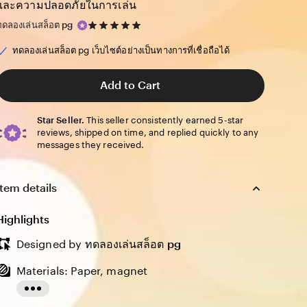
และความปลอดภัยในการเล่น
5
ทดลองเล่นสล็อต pg
out
of
ทดลองเล่นสล็อต pg เว็บไซต์อย่างเป็นทางการที่เชื่อถือได้
5
stars
Add to Cart
Star Seller.
This seller consistently earned 5-star
reviews, shipped on time, and replied quickly to any
messages they received.
Item details
Highlights
Designed by
ทดลองเล่นสล็อต pg
Materials: Paper, magnet
Read