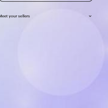
Meet your sellers