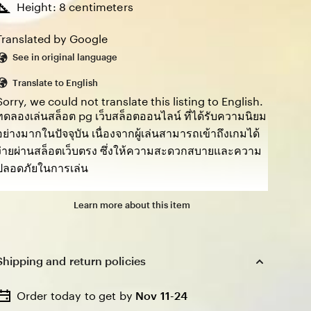
Height: 8 centimeters
the
full
Translated by Google
description
See in original language
Translate to English
Sorry, we could not translate this listing to English.
ทดลองเล่นสล็อต pg เว็บสล็อตออนไลน์ ที่ได้รับความนิยม
อย่างมากในปัจจุบัน เนื่องจากผู้เล่นสามารถเข้าถึงเกมได้
ง่ายผ่านสล็อตเว็บตรง ซึ่งให้ความสะดวกสบายและความ
ปลอดภัยในการเล่น
Learn more about this item
Production partners
ทดลองเล่นสล็อต pg makes this item with help from
Paperworks, The Netherlands
View all
Shipping and return policies
Order today to get by
Nov 11-24