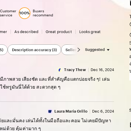
Customer
Buyers
100%
service
recommend
omer
As described
Great product
Looks great
Suggested
5)
Description accuracy (3)
Seller service (2)
Sizing & Fit (1)
Tracy Thew
Dec 16, 2024
ีภาพสวย เสียงชัด และที่สำคัญคือแตกบ่อยจริง ๆ! เล่น
้ทรูมันนี่ได้ด้วย สะดวกสุด ๆ
Laura Maria Grillo
Dec 6, 2024
ภัยและมั่นคง เล่นได้ทั้งในมือถือและคอม ไม่เคยมีปัญหา
ม่ด้วย คุ้มค่ามาก ๆ