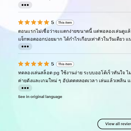
n
L
g
i
5
r
5
This item
s
out
e
ตอนแรกไม่เชื่อว่าจะแตกง่ายขนาดนี้ แต่พอลองเล่นดูแล้
of
t
5
v
แจ็กพอตออกบ่อยมาก ได้กำไรเกือบเท่าตัวในวันเดียว แ
i
stars
i
n
L
e
g
i
w
5
r
5
This item
s
out
b
e
ทดลองเล่นสล็อต pg ใช้งานง่าย ระบบออโต้เร็วทันใจ ไม
of
t
y
5
v
ค่ายดังและเกมใหม่ ๆ อัปเดตตลอดเวลา เล่นแล้วเพลิน แถ
i
stars
T
i
n
L
r
e
See in original language
g
i
a
w
r
s
c
b
e
t
y
y
v
i
View all revie
T
L
i