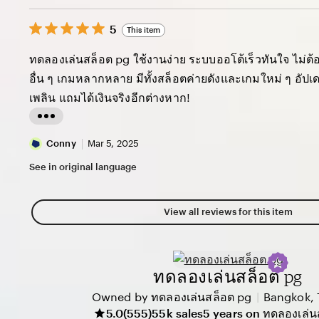
c
i
s
y
e
5
t
5
This item
out
T
w
i
of
ทดลองเล่นสล็อต pg ใช้งานง่าย ระบบออโต้เร็วทันใจ ไม่ต
5
h
b
n
stars
อื่น ๆ เกมหลากหลาย มีทั้งสล็อตค่ายดังและเกมใหม่ ๆ อัป
e
y
g
เพลิน แถมได้เงินจริงอีกต่างหาก!
w
L
r
a
e
L
u
v
i
Conny
Mar 5, 2025
r
i
s
See in original language
a
e
t
M
w
i
View all reviews for this item
a
b
n
r
y
g
i
k
r
ทดลองเล่นสล็อต pg
a
l
e
G
y
Owned by ทดลองเล่นสล็อต pg
|
Bangkok, 
v
5.0
(555)
55k sales
5 years on ทดลองเล่น
r
i