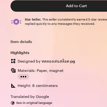
stars
Add to Cart
Star Seller.
This seller consistently earned 5-star revie
replied quickly to any messages they received.
Item details
Highlights
Designed by
ทดลองเล่นสล็อต pg
Materials: Paper, magnet
Read
Height: 8 centimeters
the
full
Translated by Google
description
See in original language