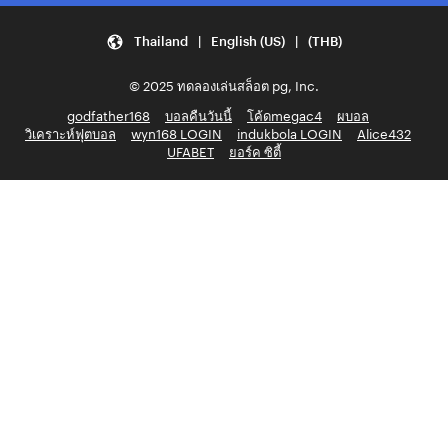
Thailand | English (US) | (THB)
© 2025 ทดลองเล่นสล็อต pg, Inc.
godfather168
บอลคืนวันนี้
โค้ดmegac4
ผบอล
วิเคราะห์ฟุตบอล
wyn168 LOGIN
indukbola LOGIN
Alice432
UFABET
ยอร์ค ซิตี้