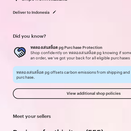
Deliver to Indonesia
Did you know?
ทดลองเล่นสล็อต pg Purchase Protection
Shop confidently on ทดลองเล่นสล็อต pg knowing if som
an order, we've got your back for all eligible purchase
ทดลองเล่นสล็อต pg offsets carbon emissions from shipping and
purchase.
View additional shop policies
Meet your sellers