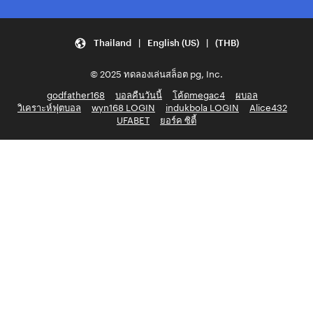
Thailand | English (US) | (THB)
© 2025 ทดลองเล่นสล็อต pg, Inc.
godfather168
บอลคืนวันนี้
โค้ดmegac4
ผบอล
วิเคราะห์ฟุตบอล
wyn168 LOGIN
indukbola LOGIN
Alice432
UFABET
ยอร์ค ซิตี้