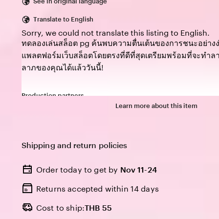
See in original language
Translate to English
Sorry, we could not translate this listing to English.
ทดลองเล่นสล็อต pg ค้นพบความตื่นเต้นของการชนะอย่างง่
แพลตฟอร์มเว็บสล็อตโดยตรงที่ดีที่สุดเตรียมพร้อมที่จะทำล
ลาภของคุณได้แล้ววันนี้!
Production partners
Learn more about this item
ทดลองเล่นสล็อต pg makes this item with help from
Paperworks, The Netherlands
View all
Shipping and return policies
Order today to get by
Nov 11-24
Returns accepted
within 14 days
Cost to ship:
THB
55