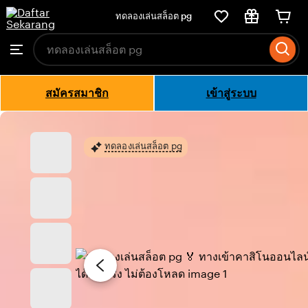
ทดลอง
ทดลองเล่นสล็อต pg
Skip
เล่น
to
Search
Browse
สล็อต
ontent
for
pg
items
or
สมัครสมาชิก
เข้าสู่ระบบ
shops
ทดลองเล่นสล็อต pg