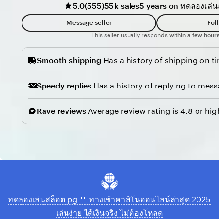
5.0
(555)
55k sales
5 years on ทดลองเล่น
r
i
i
e
Message seller
Fol
l
w
This seller usually responds
within a few hours
l
b
o
Smooth shipping
Has a history of shipping on t
y
C
Speedy replies
Has a history of replying to mess
o
n
Rave reviews
Average review rating is 4.8 or hig
n
y
ทดลองเล่นสล็อต pg 🏅 ทางเข้าคาสิโนออนไลน์ล่าสุด 2025
เล่นง่าย ได้เงินจริง ไม่ต้องโหลด