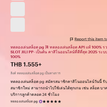
Report this item 
ทดลองเล่นสล็อต pg 🎏 ทดลองเล่นสล็อต API แท้ 100% 
SLOT JILI PP- เป็นต้น คาสิโนออนไลน์ที่ดีที่สุด 2025 ระ
100%
Price:
THB 1.555+
ลิงค์ ทดลองเล่นสล็อต pg เป็นทางการ
ทดลองเล่นสล็อต pg สมัครสมาชิกคาสิโนออนไลน์วันนี้ รับ
สมาชิกใหม่ สามารถนำไปใช้เล่นได้ทุกเกม เช่น สล็อต บาคา
บริการลูกค้าตลอด 24 ชั่วโมง
5
ทดลองเล่นสล็อต pg
out