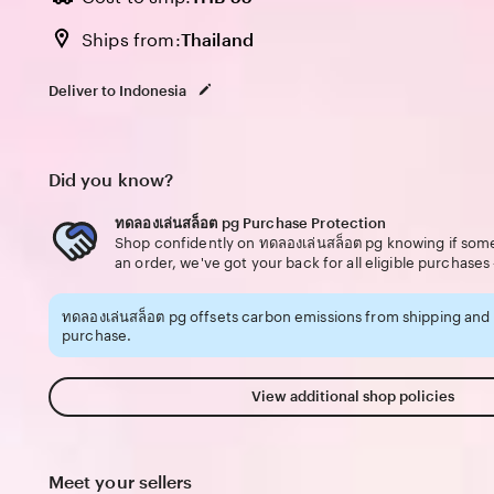
Ships from:
Thailand
Deliver to Indonesia
Did you know?
ทดลองเล่นสล็อต pg Purchase Protection
Shop confidently on ทดลองเล่นสล็อต pg knowing if som
an order, we've got your back for all eligible purchase
ทดลองเล่นสล็อต pg offsets carbon emissions from shipping and
purchase.
View additional shop policies
Meet your sellers