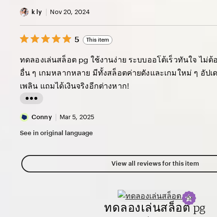
a
v
i
k ly
Nov 20, 2024
c
i
s
y
e
5
t
5
This item
out
T
w
i
of
ทดลองเล่นสล็อต pg ใช้งานง่าย ระบบออโต้เร็วทันใจ ไม่ต
5
h
b
n
stars
อื่น ๆ เกมหลากหลาย มีทั้งสล็อตค่ายดังและเกมใหม่ ๆ อัป
e
y
g
เพลิน แถมได้เงินจริงอีกต่างหาก!
w
L
r
a
e
L
u
v
i
Conny
Mar 5, 2025
r
i
s
See in original language
a
e
t
M
w
i
View all reviews for this item
a
b
n
r
y
g
i
k
r
ทดลองเล่นสล็อต pg
a
l
e