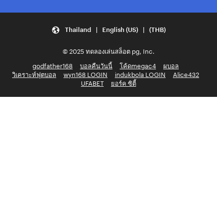
Thailand | English (US) | (THB)
© 2025 ทดลองเล่นสล็อต pg, Inc.
godfather168
บอลคืนวันนี้
โค้ดmegac4
ผบอล
วิเคราะห์ฟุตบอล
wyn168 LOGIN
indukbola LOGIN
Alice432
UFABET
ยอร์ค ซิตี้