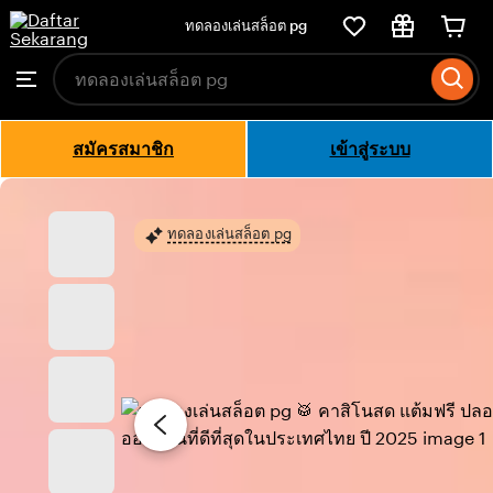
ทดลอง
ทดลองเล่นสล็อต pg
Skip
เล่น
to
Search
Browse
สล็อต
ontent
for
pg
items
or
สมัครสมาชิก
เข้าสู่ระบบ
shops
ทดลองเล่นสล็อต pg