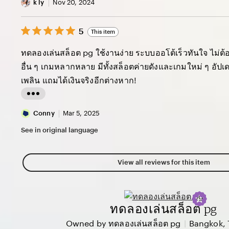
a
v
i
k ly
Nov 20, 2024
c
i
s
y
e
5
t
5
This item
out
T
w
i
of
ทดลองเล่นสล็อต pg ใช้งานง่าย ระบบออโต้เร็วทันใจ ไม่ต
5
h
b
n
stars
อื่น ๆ เกมหลากหลาย มีทั้งสล็อตค่ายดังและเกมใหม่ ๆ อัป
e
y
g
เพลิน แถมได้เงินจริงอีกต่างหาก!
w
L
r
a
e
L
u
v
i
Conny
Mar 5, 2025
r
i
s
See in original language
a
e
t
M
w
i
View all reviews for this item
a
b
n
r
y
g
i
k
r
ทดลองเล่นสล็อต pg
a
l
e
G
y
Owned by ทดลองเล่นสล็อต pg
|
Bangkok, 
v