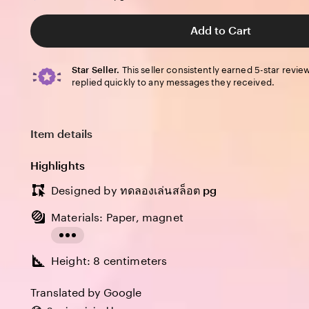
5
stars
Add to Cart
Star Seller.
This seller consistently earned 5-star revie
replied quickly to any messages they received.
Item details
Highlights
Designed by
ทดลองเล่นสล็อต pg
Materials: Paper, magnet
Read
Height: 8 centimeters
the
full
Translated by Google
description