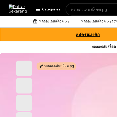
Skip
Search
ทดลอง
to
Categories
for
เล่น
Content
items
สล็อต
or
ทดลองเล่นสล็อต pg
ทดลองเล่นสล็อต pg ลงท
pg
shops
สมัครสมาชิก
ทดลองเล่นสล็อต
ทดลองเล่นสล็อต pg