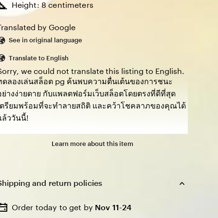
Height: 8 centimeters
the
full
Translated by Google
description
See in original language
Translate to English
Sorry, we could not translate this listing to English.
ทดลองเล่นสล็อต pg ค้นพบความตื่นเต้นของการชนะ
อย่างง่ายดาย กับแพลตฟอร์มเว็บสล็อตโดยตรงที่ดีที่สุด
เตรียมพร้อมที่จะทำลายสถิติ และคว้าโชคลาภของคุณได้
ล้ววันนี้!
Learn more about this item
Production partners
ทดลองเล่นสล็อต pg makes this item with help from
Paperworks, The Netherlands
View all
Shipping and return policies
Order today to get by
Nov 11-24