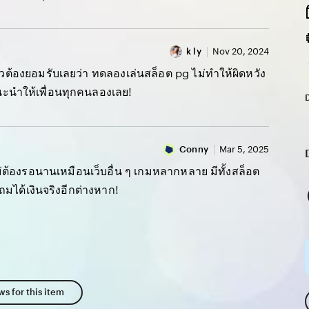
k ly
Nov 20, 2024
วต้องยอมรับเลยว่า ทดลองเล่นสล็อต pg ไม่ทำให้ผิดหวัง
นะนำให้เพื่อนทุกคนลองเลย!
D
Conny
Mar 5, 2025
่ต้องรอนานเหมือนเว็บอื่น ๆ เกมหลากหลาย มีทั้งสล็อต
มได้เงินจริงอีกต่างหาก!
ws for this item