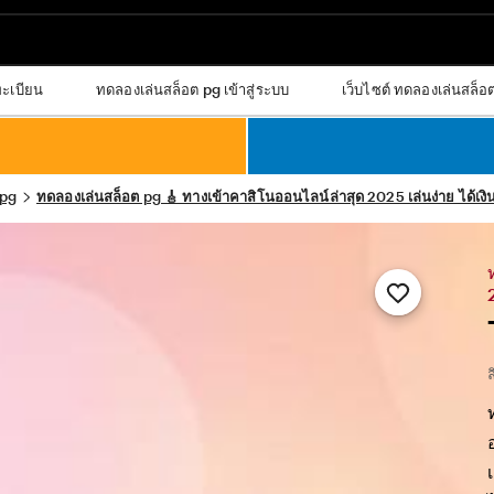
ะเบียน
ทดลองเล่นสล็อต pg เข้าสู่ระบบ
เว็บไซต์ ทดลองเล่นสล็อ
 pg
ทดลองเล่นสล็อต pg 🎸 ทางเข้าคาสิโนออนไลน์ล่าสุด 2025 เล่นง่าย ได้เงิ
Add
to
Favorites
ล