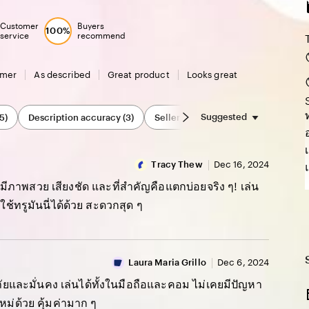
Customer
Buyers
100%
service
recommend
omer
As described
Great product
Looks great
Suggested
5)
Description accuracy (3)
Seller service (2)
Sizing & Fit (1)
Tracy Thew
Dec 16, 2024
แ
ีภาพสวย เสียงชัด และที่สำคัญคือแตกบ่อยจริง ๆ! เล่น
้ทรูมันนี่ได้ด้วย สะดวกสุด ๆ
Laura Maria Grillo
Dec 6, 2024
ภัยและมั่นคง เล่นได้ทั้งในมือถือและคอม ไม่เคยมีปัญหา
ม่ด้วย คุ้มค่ามาก ๆ