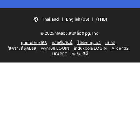
Thailand | English (US) | (THB)
© 2025 ทดลองเล่นสล็อต pg, Inc.
godfather168
บอลคืนวันนี้
โค้ดmegac4
ผบอล
วิเคราะห์ฟุตบอล
wyn168 LOGIN
indukbola LOGIN
Alice432
UFABET
ยอร์ค ซิตี้