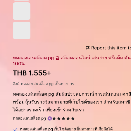
Report this item 
ทดลองเล่นสล็อต pg 🔮 สล็อตออนไลน์ เล่นง่าย ฟรีแต้ม ม
100%
Price:
THB 1.555+
ลิงค์ ทดลองเล่นสล็อต pg เป็นทางการ
ทดลองเล่นสล็อต pg สัมผัสประสบการณ์การเล่นดเกม คาสิโน
พร้อมลุ้นรับรางวัลมากมายที่เว็บไซต์ของเรา สำหรับสมาชิ
ได้อย่างรวดเร็ว เพียงเข้าร่วมกับเรา
5
ทดลองเล่นสล็อต pg
out
of
ทดลองเล่นสล็อต pg เว็บไซต์อย่างเป็นทางการที่เชื่อถือได้