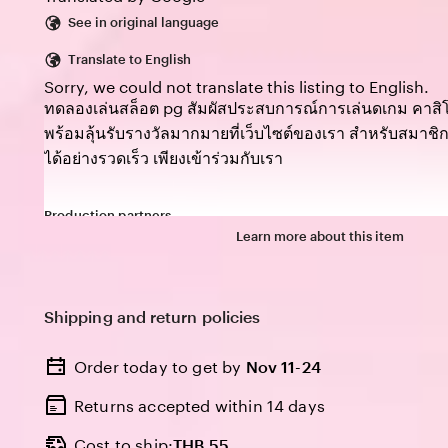
description
See in original language
Translate to English
Sorry, we could not translate this listing to English.
ทดลองเล่นสล็อต pg สัมผัสประสบการณ์การเล่นดเกม คาสิโนอ
พร้อมลุ้นรับรางวัลมากมายที่เว็บไซต์ของเรา สำหรับสมาชิก
ได้อย่างรวดเร็ว เพียงเข้าร่วมกับเรา
Production partners
Learn more about this item
ทดลองเล่นสล็อต pg makes this item with help from
Paperworks, The Netherlands
View all
Shipping and return policies
Order today to get by
Nov 11-24
Returns accepted
within 14 days
Cost to ship:
THB
55