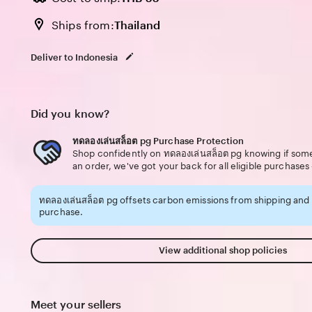
Ships from:
Thailand
Deliver to Indonesia
Did you know?
ทดลองเล่นสล็อต pg Purchase Protection
Shop confidently on ทดลองเล่นสล็อต pg knowing if som
an order, we've got your back for all eligible purchase
ทดลองเล่นสล็อต pg offsets carbon emissions from shipping and
purchase.
View additional shop policies
Meet your sellers