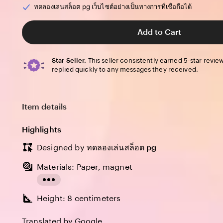
of
ทดลองเล่นสล็อต pg เว็บไซต์อย่างเป็นทางการที่เชื่อถือได้
5
stars
Add to Cart
Star Seller.
This seller consistently earned 5-star revie
replied quickly to any messages they received.
Item details
Highlights
Designed by
ทดลองเล่นสล็อต pg
Materials: Paper, magnet
Read
Height: 8 centimeters
the
full
Translated by Google