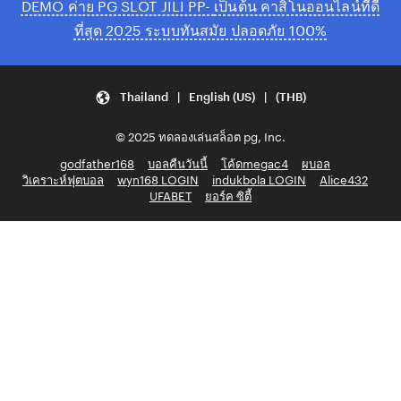
DEMO ค่าย PG SLOT JILI PP- เป็นต้น คาสิโนออนไลน์ที่ดี
ที่สุด 2025 ระบบทันสมัย ปลอดภัย 100%
Thailand | English (US) | (THB)
© 2025 ทดลองเล่นสล็อต pg, Inc.
godfather168
บอลคืนวันนี้
โค้ดmegac4
ผบอล
วิเคราะห์ฟุตบอล
wyn168 LOGIN
indukbola LOGIN
Alice432
UFABET
ยอร์ค ซิตี้