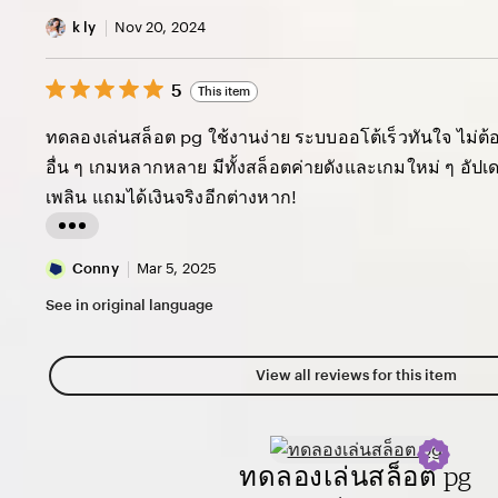
a
v
i
k ly
Nov 20, 2024
c
i
s
y
e
5
t
5
This item
out
T
w
i
of
ทดลองเล่นสล็อต pg ใช้งานง่าย ระบบออโต้เร็วทันใจ ไม่ต
5
h
b
n
stars
อื่น ๆ เกมหลากหลาย มีทั้งสล็อตค่ายดังและเกมใหม่ ๆ อัป
e
y
g
เพลิน แถมได้เงินจริงอีกต่างหาก!
w
L
r
a
e
L
u
v
i
Conny
Mar 5, 2025
r
i
s
See in original language
a
e
t
M
w
i
View all reviews for this item
a
b
n
r
y
g
i
k
r
ทดลองเล่นสล็อต pg
a
l
e