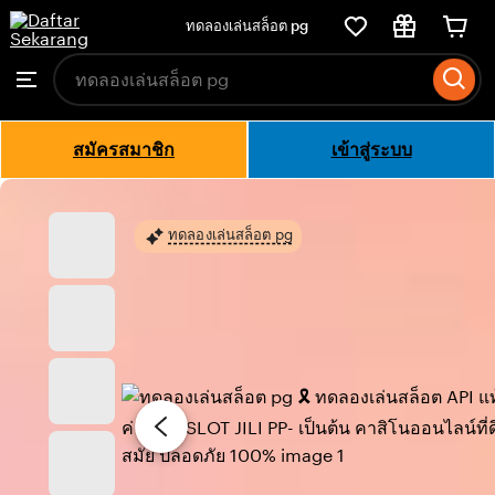
ทดลอง
ทดลองเล่นสล็อต pg
Skip
เล่น
to
Search
Browse
สล็อต
ontent
for
pg
items
or
สมัครสมาชิก
เข้าสู่ระบบ
shops
ทดลองเล่นสล็อต pg