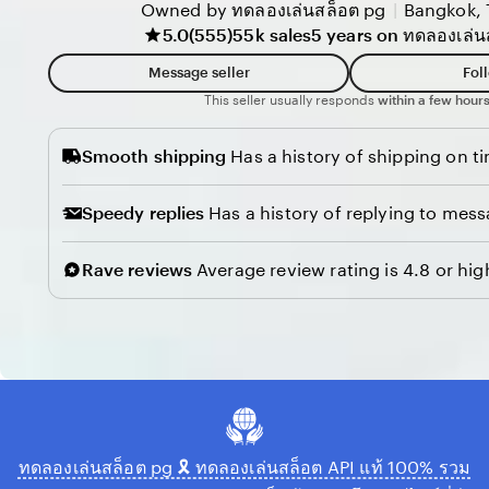
G
y
Owned by ทดลองเล่นสล็อต pg
|
Bangkok, 
v
5.0
(555)
55k sales
5 years on ทดลองเล่น
r
i
i
e
Message seller
Fol
l
w
This seller usually responds
within a few hours
l
b
o
Smooth shipping
Has a history of shipping on t
y
C
Speedy replies
Has a history of replying to mess
o
n
Rave reviews
Average review rating is 4.8 or hig
n
y
ทดลองเล่นสล็อต pg 🎗️ ทดลองเล่นสล็อต API แท้ 100% รวม