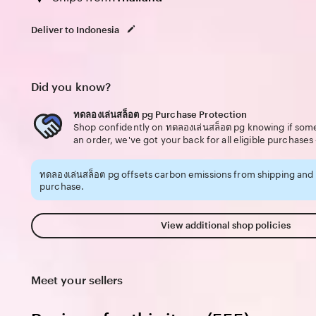
Deliver to Indonesia
Did you know?
ทดลองเล่นสล็อต pg Purchase Protection
Shop confidently on ทดลองเล่นสล็อต pg knowing if som
an order, we've got your back for all eligible purchase
ทดลองเล่นสล็อต pg offsets carbon emissions from shipping and
purchase.
View additional shop policies
Meet your sellers