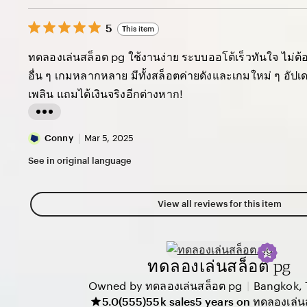
c
i
s
y
e
5
t
5
This item
out
T
w
i
of
ทดลองเล่นสล็อต pg ใช้งานง่าย ระบบออโต้เร็วทันใจ ไม่ต
5
h
b
n
stars
อื่น ๆ เกมหลากหลาย มีทั้งสล็อตค่ายดังและเกมใหม่ ๆ อัป
e
y
g
เพลิน แถมได้เงินจริงอีกต่างหาก!
w
L
r
a
e
L
u
v
i
Conny
Mar 5, 2025
r
i
s
See in original language
a
e
t
M
w
i
View all reviews for this item
a
b
n
r
y
g
i
k
r
ทดลองเล่นสล็อต pg
a
l
e
G
y
Owned by ทดลองเล่นสล็อต pg
|
Bangkok, 
v
5.0
(555)
55k sales
5 years on ทดลองเล่น
r
i