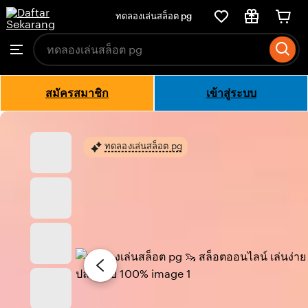
ทดลอง
ทดลองเล่นสล็อต pg
Skip
เล่น
to
Search
Browse
สล็อต
ontent
for
pg
items
or
สมัครสมาชิก
เข้าสู่ระบบ
shops
ทดลองเล่นสล็อต pg