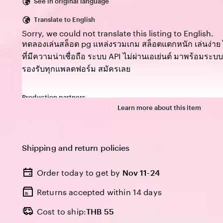
See in original language
Translate to English
Sorry, we could not translate this listing to English.
ทดลองเล่นสล็อต pg แหล่งรวมเกม สล็อตแตกหนัก เล่นง่าย ได
ที่มีความน่าเชื่อถือ ระบบ API ไม่ผ่านเอเย่นต์ มาพร้อมระ
รองรับทุกแพลตฟอร์ม สมัครเลย
Production partners
Learn more about this item
ทดลองเล่นสล็อต pg makes this item with help from
Paperworks, The Netherlands
View all
Shipping and return policies
Order today to get by
Nov 11-24
Returns accepted
within 14 days
Cost to ship:
THB
55