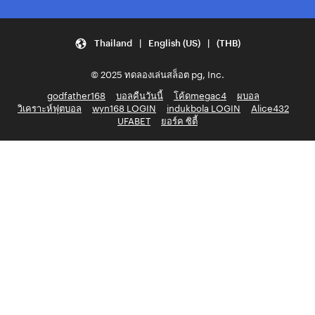
Thailand | English (US) | (THB)
© 2025 ทดลองเล่นสล็อต pg, Inc.
godfather168
บอลคืนวันนี้
โค้ดmegac4
ผบอล
วิเคราะห์ฟุตบอล
wyn168 LOGIN
indukbola LOGIN
Alice432
UFABET
ยอร์ค ซิตี้