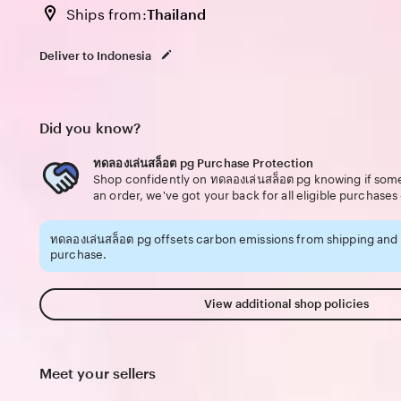
Ships from:
Thailand
Deliver to Indonesia
Did you know?
ทดลองเล่นสล็อต pg Purchase Protection
Shop confidently on ทดลองเล่นสล็อต pg knowing if som
an order, we've got your back for all eligible purchase
ทดลองเล่นสล็อต pg offsets carbon emissions from shipping and
purchase.
View additional shop policies
Meet your sellers