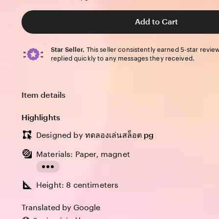
5
stars
Add to Cart
Star Seller.
This seller consistently earned 5-star revie
replied quickly to any messages they received.
Item details
Highlights
Designed by
ทดลองเล่นสล็อต pg
Materials: Paper, magnet
Read
Height: 8 centimeters
the
full
Translated by Google
description