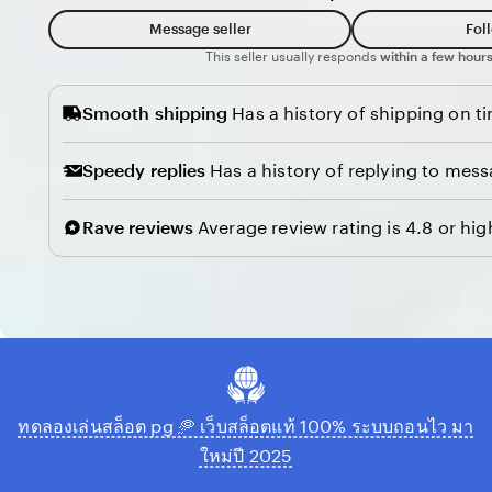
i
e
Message seller
Fol
l
w
This seller usually responds
within a few hours
l
b
o
Smooth shipping
Has a history of shipping on t
y
C
Speedy replies
Has a history of replying to mess
o
n
Rave reviews
Average review rating is 4.8 or hig
n
y
ทดลองเล่นสล็อต pg 🥏 เว็บสล็อตแท้ 100% ระบบถอนไว มา
ใหม่ปี 2025