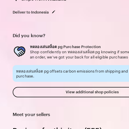
Deliver to Indonesia
Did you know?
ทดลองเล่นสล็อต pg Purchase Protection
Shop confidently on ทดลองเล่นสล็อต pg knowing if som
an order, we've got your back for all eligible purchase
ทดลองเล่นสล็อต pg offsets carbon emissions from shipping and
purchase.
View additional shop policies
Meet your sellers