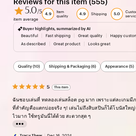
Reviews for this item (555)
5.0
/5
Item
Custo
4.9
4.9
5.0
Shipping
quality
servi
item average
Buyer highlights, summarized by AI
Beautiful
Fast shipping
Great quality
Happy custo
As described
Great product
Looks great
Filter
Quality (10)
Shipping & Packaging (6)
Appearance (5)
by
category
5
5
This item
out
of
ฉันชอบเล่นที่ ทดลองเล่นสล็อต pg มาก เพราะแต่ละเกมมี
5
stars
ที่สำคัญคือแตกบ่อยจริง ๆ! เล่นไม่ถึงสิบสปินก็ได้โบนัสให
ไวมาก ใช้ทรูมันนี่ได้ด้วย สะดวกสุด ๆ
L
i
Tracy Thew
Dec 16, 2024