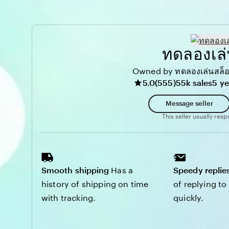
n
h
a
e
g
e
u
w
r
w
r
b
e
a
y
ทดลองเล่
v
M
k
i
Owned by ทดลองเล่นสล็
a
l
e
5.0
(555)
55k sales
5 ye
r
y
w
i
Message seller
b
a
This seller usually res
y
G
C
r
o
i
n
Smooth shipping
Has a
Speedy replie
l
n
history of shipping on time
of replying t
l
y
with tracking.
quickly.
o