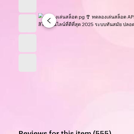
Reviews for this item (555)