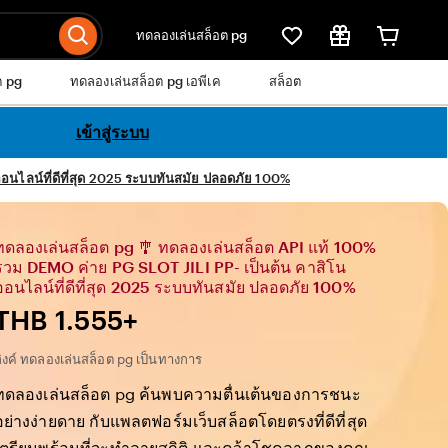
ทดลองเล่นสล็อต pg
ต pg
ทดลองเล่นสล็อต pg เอพีเค
สล็อต
เข้าสู่ระบบ
นไลน์ที่ดีที่สุด 2025 ระบบทันสมัย ปลอดภัย 100%
ทดลองเล่นสล็อต pg 🎐 ทดลองเล่นสล็อต API แท้ 100%
รวม DEMO ค่าย PG SLOT JILI PP- เป็นต้น คาสิโน
ออนไลน์ที่ดีที่สุด 2025 ระบบทันสมัย ปลอดภัย 100%
Price:
THB 1.555+
ิงค์ ทดลองเล่นสล็อต pg เป็นทางการ
ทดลองเล่นสล็อต pg ค้นพบความตื่นเต้นของการชนะ
อย่างง่ายดาย กับแพลตฟอร์มเว็บสล็อตโดยตรงที่ดีที่สุด