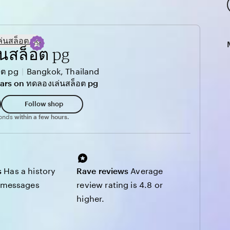
นสล็อต pg
อต pg
|
Bangkok, Thailand
ars on ทดลองเล่นสล็อต pg
Follow shop
ponds
within a few hours.
s
Has a history
Rave reviews
Average
o messages
review rating is 4.8 or
higher.