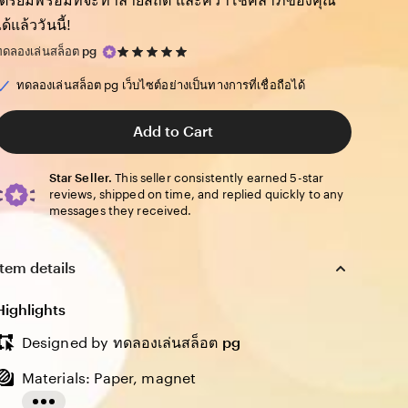
เตรียมพร้อมที่จะทำลายสถิติ และคว้าโชคลาภของคุณ
ด้แล้ววันนี้!
5
ทดลองเล่นสล็อต pg
out
of
ทดลองเล่นสล็อต pg เว็บไซต์อย่างเป็นทางการที่เชื่อถือได้
5
stars
Add to Cart
Star Seller.
This seller consistently earned 5-star
reviews, shipped on time, and replied quickly to any
messages they received.
Item details
Highlights
Designed by
ทดลองเล่นสล็อต pg
Materials: Paper, magnet