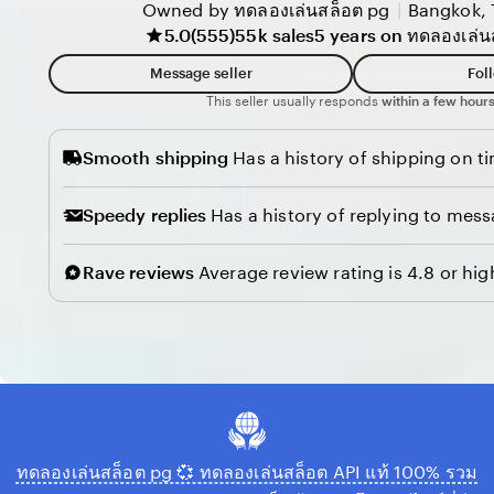
G
y
Owned by ทดลองเล่นสล็อต pg
|
Bangkok, 
v
5.0
(555)
55k sales
5 years on ทดลองเล่น
r
i
i
e
Message seller
Fol
l
w
This seller usually responds
within a few hours
l
b
o
Smooth shipping
Has a history of shipping on t
y
C
Speedy replies
Has a history of replying to mess
o
n
Rave reviews
Average review rating is 4.8 or hig
n
y
ทดลองเล่นสล็อต pg 💞 ทดลองเล่นสล็อต API แท้ 100% รวม