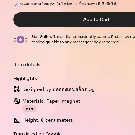
of
ทดลองเล่นสล็อต pg เว็บไซต์อย่างเป็นทางการที่เชื่อถือได้
5
stars
Add to Cart
Star Seller.
This seller consistently earned 5-star revie
replied quickly to any messages they received.
Item details
Highlights
Designed by
ทดลองเล่นสล็อต pg
Materials: Paper, magnet
Read
Height: 8 centimeters
the
full
Translated by Google