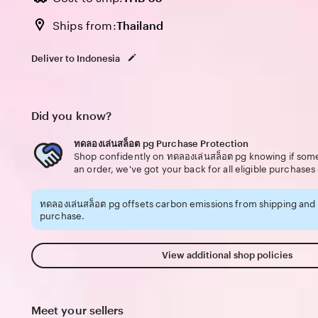
Ships from:
Thailand
Deliver to Indonesia
Did you know?
ทดลองเล่นสล็อต pg Purchase Protection
Shop confidently on ทดลองเล่นสล็อต pg knowing if som
an order, we've got your back for all eligible purchase
ทดลองเล่นสล็อต pg offsets carbon emissions from shipping and
purchase.
View additional shop policies
Meet your sellers