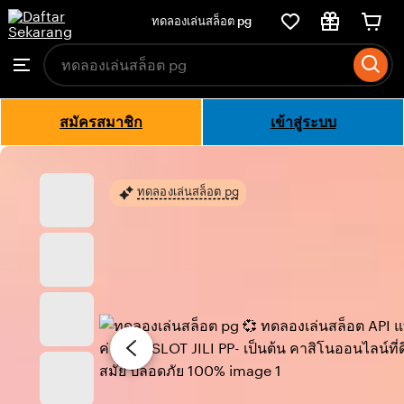
ทดลอง
ทดลองเล่นสล็อต pg
Skip
เล่น
to
Search
Browse
สล็อต
ontent
for
pg
items
or
สมัครสมาชิก
เข้าสู่ระบบ
shops
ทดลองเล่นสล็อต pg