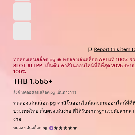
Report this item 
ทดลองเล่นสล็อต pg 🔥 ทดลองเล่นสล็อต API แท้ 100% 
SLOT JILI PP- เป็นต้น คาสิโนออนไลน์ที่ดีที่สุด 2025 ระ
100%
Price:
THB 1.555+
ลิงค์ ทดลองเล่นสล็อต pg เป็นทางการ
ทดลองเล่นสล็อต pg คาสิโนออนไลน์และเกมออนไลน์ที่ดีที่
ประเทศไทย เว็บตรงเล่นง่าย ที่ได้รับมาตรฐานระดับสากล 
ง่าย
5
ทดลองเล่นสล็อต pg
out