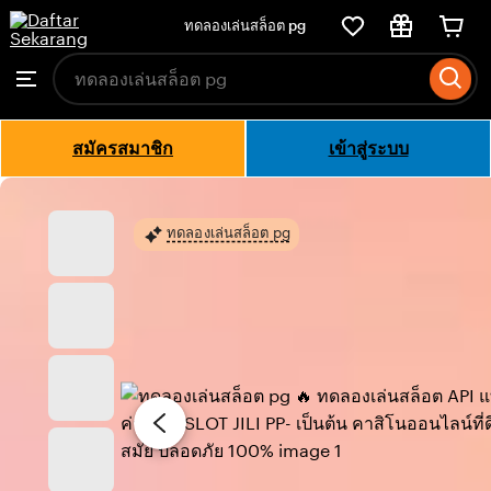
ทดลอง
ทดลองเล่นสล็อต pg
Skip
เล่น
to
Search
Browse
สล็อต
ontent
for
pg
items
or
สมัครสมาชิก
เข้าสู่ระบบ
shops
ทดลองเล่นสล็อต pg