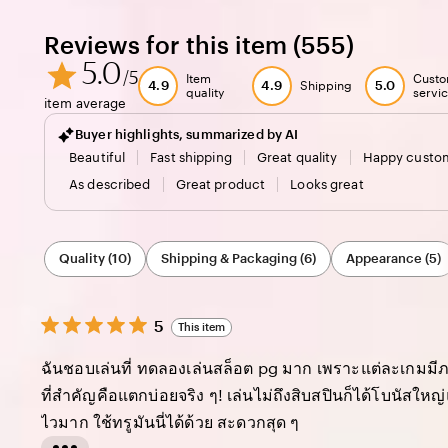
Reviews for this item (555)
5.0
/5
Item
Custo
4.9
4.9
5.0
Shipping
quality
servi
item average
Buyer highlights, summarized by AI
Beautiful
Fast shipping
Great quality
Happy custo
As described
Great product
Looks great
Filter
Quality (10)
Shipping & Packaging (6)
Appearance (5)
by
category
5
5
This item
out
of
ฉันชอบเล่นที่ ทดลองเล่นสล็อต pg มาก เพราะแต่ละเกมมี
5
stars
ที่สำคัญคือแตกบ่อยจริง ๆ! เล่นไม่ถึงสิบสปินก็ได้โบนัสให
ไวมาก ใช้ทรูมันนี่ได้ด้วย สะดวกสุด ๆ