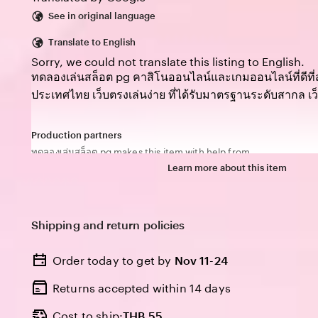
description
See in original language
Translate to English
Sorry, we could not translate this listing to English.
ทดลองเล่นสล็อต pg คาสิโนออนไลน์และเกมออนไลน์ที่ดีที่ส
ประเทศไทย เว็บตรงเล่นง่าย ที่ได้รับมาตรฐานระดับสากล เ
Production partners
ทดลองเล่นสล็อต pg makes this item with help from
Paperworks, The Netherlands
Learn more about this item
View all
Shipping and return policies
Order today to get by
Nov 11-24
Returns accepted
within 14 days
Cost to ship:
THB
55