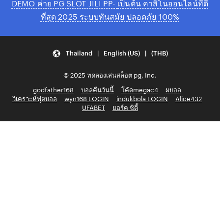
DEMO ค่าย PG SLOT JILI PP- เป็นต้น คาสิโนออนไลน์ที่ดี
ที่สุด 2025 ระบบทันสมัย ปลอดภัย 100%
Thailand | English (US) | (THB)
© 2025 ทดลองเล่นสล็อต pg, Inc.
godfather168
บอลคืนวันนี้
โค้ดmegac4
ผบอล
วิเคราะห์ฟุตบอล
wyn168 LOGIN
indukbola LOGIN
Alice432
UFABET
ยอร์ค ซิตี้