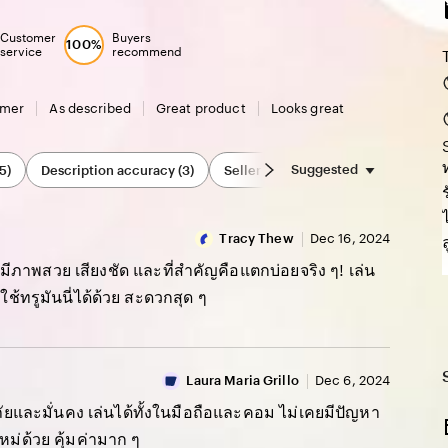
Customer
Buyers
100%
service
recommend
omer
As described
Great product
Looks great
Suggested
5)
Description accuracy (3)
Seller service (2)
Sizing & Fit (1)
Tracy Thew
Dec 16, 2024
ีภาพสวย เสียงชัด และที่สำคัญคือแตกบ่อยจริง ๆ! เล่น
้ทรูมันนี่ได้ด้วย สะดวกสุด ๆ
Laura Maria Grillo
Dec 6, 2024
ภัยและมั่นคง เล่นได้ทั้งในมือถือและคอม ไม่เคยมีปัญหา
ม่ด้วย คุ้มค่ามาก ๆ