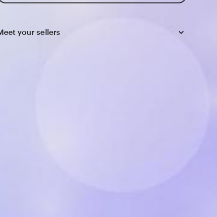
Meet your sellers