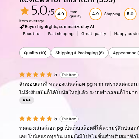
5.0
/5
Item
4.9
4.9
5.0
Shipping
quality
item average
Buyer highlights, summarized by AI
Beautiful
Fast shipping
Great quality
Happy cust
Filter
Quality (10)
Shipping & Packaging (6)
Appearance (
by
category
5
5
This item
out
ฉันชอบเล่นที่ ทดลองเล่นสล็อต pg มาก เพราะแต่ละเกมม
of
5
ไม่ถึงสิบสปินก็ได้โบนัสใหญ่แล้ว ระบบฝากถอนก็ไวมาก ใช
stars
L
i
5
5
This item
s
out
ทดลองเล่นสล็อต pg เป็นเว็บสล็อตที่ให้ความรู้สึกปลอด
of
t
5
เลย โบนัสแจกทุกวัน แถมยังมีโปรโมชั่นสำหรับสมาชิกให
i
stars