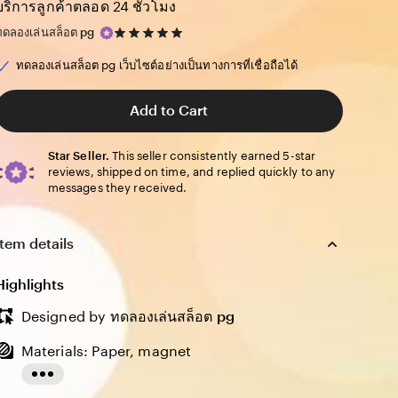
บริการลูกค้าตลอด 24 ชั่วโมง
5
ทดลองเล่นสล็อต pg
out
of
ทดลองเล่นสล็อต pg เว็บไซต์อย่างเป็นทางการที่เชื่อถือได้
5
stars
Add to Cart
Star Seller.
This seller consistently earned 5-star
reviews, shipped on time, and replied quickly to any
messages they received.
Item details
Highlights
Designed by
ทดลองเล่นสล็อต pg
Materials: Paper, magnet
Read