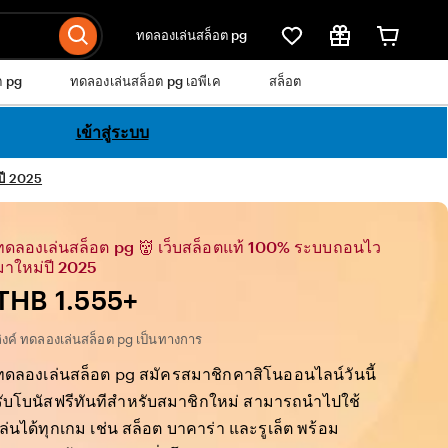
ทดลองเล่นสล็อต pg
ต pg
ทดลองเล่นสล็อต pg เอพีเค
สล็อต
เข้าสู่ระบบ
ปี 2025
ทดลองเล่นสล็อต pg 👹 เว็บสล็อตแท้ 100% ระบบถอนไว
มาใหม่ปี 2025
Price:
THB 1.555+
ิงค์ ทดลองเล่นสล็อต pg เป็นทางการ
ทดลองเล่นสล็อต pg สมัครสมาชิกคาสิโนออนไลน์วันนี้
รับโบนัสฟรีทันทีสำหรับสมาชิกใหม่ สามารถนำไปใช้
เล่นได้ทุกเกม เช่น สล็อต บาคาร่า และรูเล็ต พร้อม