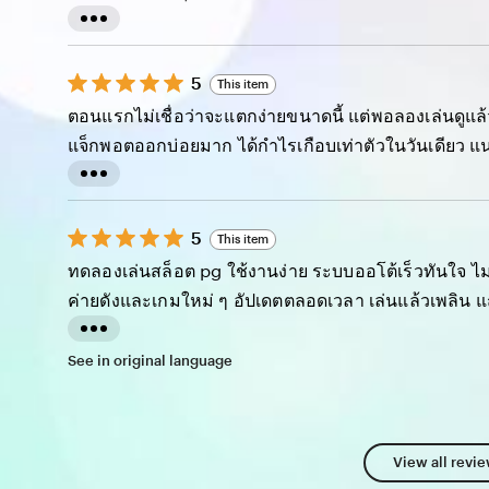
n
L
g
i
5
r
5
This item
s
out
e
ตอนแรกไม่เชื่อว่าจะแตกง่ายขนาดนี้ แต่พอลองเล่นดูแล้
of
t
5
v
แจ็กพอตออกบ่อยมาก ได้กำไรเกือบเท่าตัวในวันเดียว แ
i
stars
i
n
L
e
g
i
w
5
r
5
This item
s
out
b
e
ทดลองเล่นสล็อต pg ใช้งานง่าย ระบบออโต้เร็วทันใจ ไม
of
t
y
5
v
ค่ายดังและเกมใหม่ ๆ อัปเดตตลอดเวลา เล่นแล้วเพลิน แถ
i
stars
T
i
n
L
r
e
See in original language
g
i
a
w
r
s
c
b
e
t
y
y
v
i
View all revie
T
L
i