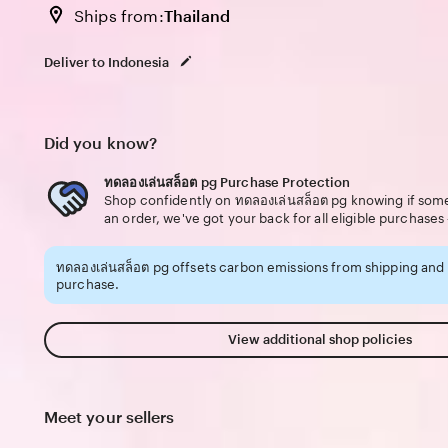
Ships from:
Thailand
Deliver to Indonesia
Did you know?
ทดลองเล่นสล็อต pg Purchase Protection
Shop confidently on ทดลองเล่นสล็อต pg knowing if som
an order, we've got your back for all eligible purchase
ทดลองเล่นสล็อต pg offsets carbon emissions from shipping and
purchase.
View additional shop policies
Meet your sellers