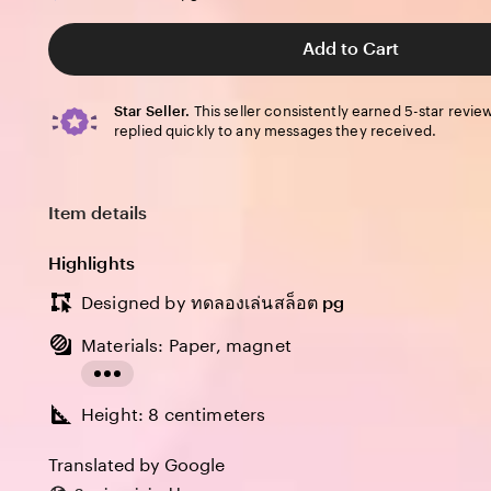
5
stars
Add to Cart
Star Seller.
This seller consistently earned 5-star revie
replied quickly to any messages they received.
Item details
Highlights
Designed by
ทดลองเล่นสล็อต pg
Materials: Paper, magnet
Read
Height: 8 centimeters
the
full
Translated by Google
description