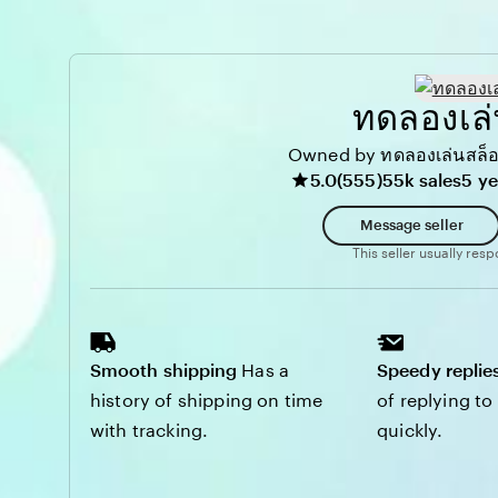
n
h
a
e
g
e
u
w
r
w
r
b
e
a
y
ทดลองเล่
v
M
k
i
Owned by ทดลองเล่นสล็
a
l
e
5.0
(555)
55k sales
5 ye
r
y
w
i
Message seller
b
a
This seller usually res
y
G
C
r
o
i
n
Smooth shipping
Has a
Speedy replie
l
n
history of shipping on time
of replying t
l
y
with tracking.
quickly.
o