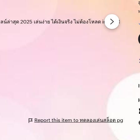
Report this item to ทดลองเล่นสล็อต pg