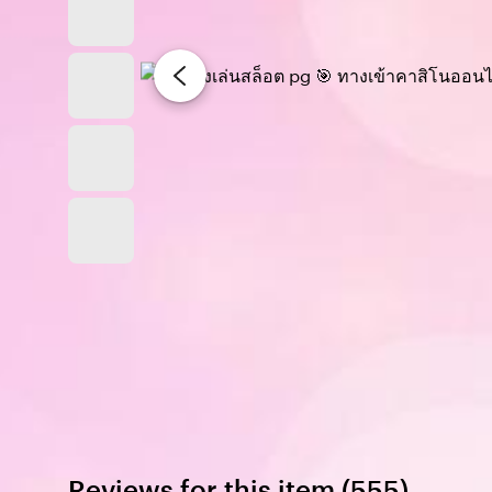
Reviews for this item (555)