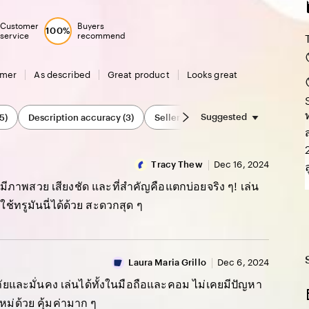
Customer
Buyers
100%
service
recommend
omer
As described
Great product
Looks great
Suggested
5)
Description accuracy (3)
Seller service (2)
Sizing & Fit (1)
Tracy Thew
Dec 16, 2024
ล
ีภาพสวย เสียงชัด และที่สำคัญคือแตกบ่อยจริง ๆ! เล่น
้ทรูมันนี่ได้ด้วย สะดวกสุด ๆ
Laura Maria Grillo
Dec 6, 2024
ภัยและมั่นคง เล่นได้ทั้งในมือถือและคอม ไม่เคยมีปัญหา
ม่ด้วย คุ้มค่ามาก ๆ