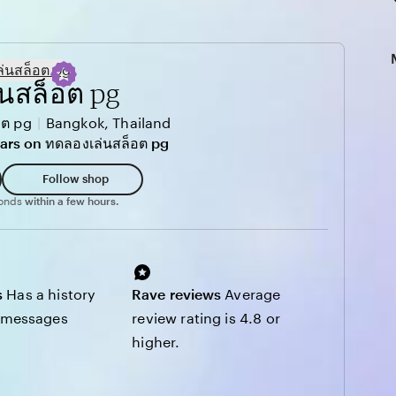
นสล็อต pg
อต pg
|
Bangkok, Thailand
ars on ทดลองเล่นสล็อต pg
Follow shop
ponds
within a few hours.
s
Has a history
Rave reviews
Average
o messages
review rating is 4.8 or
higher.