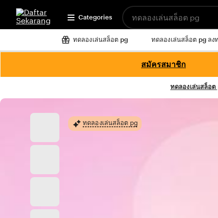
Skip
Search
ทดลอง
to
Categories
for
เล่น
Content
items
สล็อต
or
ทดลองเล่นสล็อต pg
ทดลองเล่นสล็อต pg ลงท
pg
shops
สมัครสมาชิก
ทดลองเล่นสล็อต
ทดลองเล่นสล็อต pg